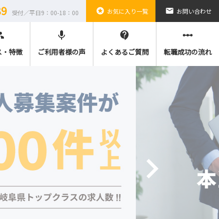
89
stars
email
お気に入り一覧
お問い合わせ
受付／平日9：00-18：00
ple
mic
contact_support
linear_scale
ス・特徴
ご利用者様の声
よくあるご質問
転職成功の流れ