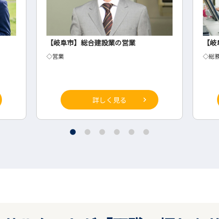
【岐阜市】総合建設業の営業
【岐
◇営業
◇総
詳しく見る