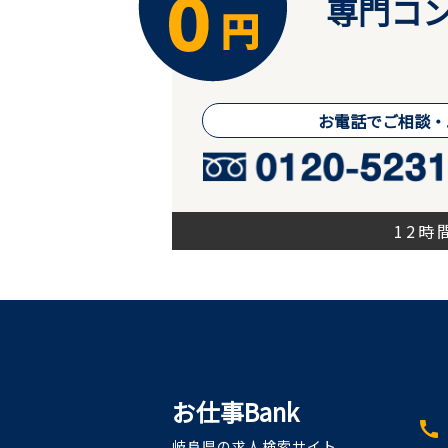
専門コン
お電話でご相談・
12
お仕事Bank
call
岐阜県の求人検索サイト