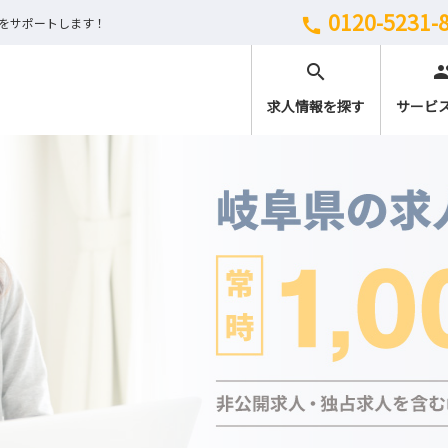
0120-5231-
しをサポートします！
call
search
peo
求人情報を探す
サービ