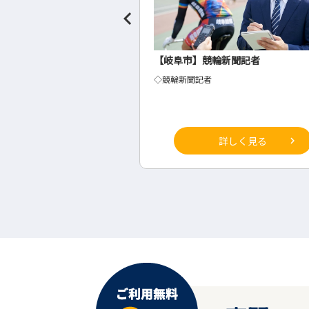
聞社の事務・総務
【岐阜市】競輪新聞記者
◇競輪新聞記者
詳しく見る
詳しく見る