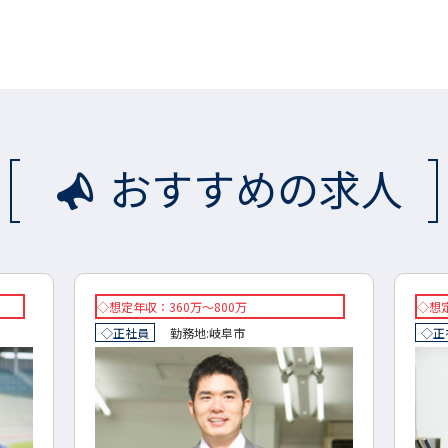
おすすめの求人
◇想定年収：360万～800万
◇想定
◇正社員
勤務地:
岐阜市
◇正