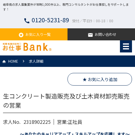
岐阜県の求人募集案件が常時1,000件以上、専門コンサルタントがお仕事探しをサポートしま
す！
0120-5231-89
call
受付／平日9：00-18：00
お気に入り一覧
お問い合わせ
stars
email
HOME
求人詳細
★ お気に入り追加
生コンクリート製造販売及び土木資材卸売販売
の営業
求人No.
2318902225
営業:正社員
～あなたのキャリアアップ・スキルアップを応援します～