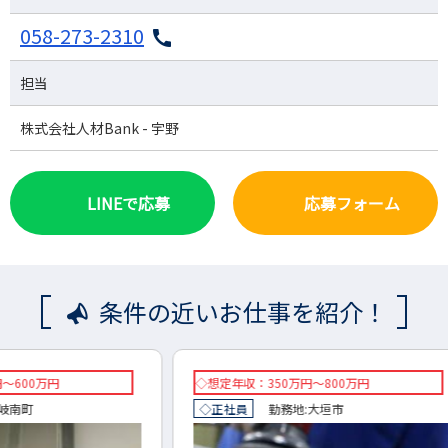
058-273-2310
担当
株式会社人材Bank - 宇野
LINEで応募
応募フォーム
条件の近いお仕事を紹介！
◇想定年収：350万円～800万円
想定年
◇正社員
勤務地:
大垣市
正社員