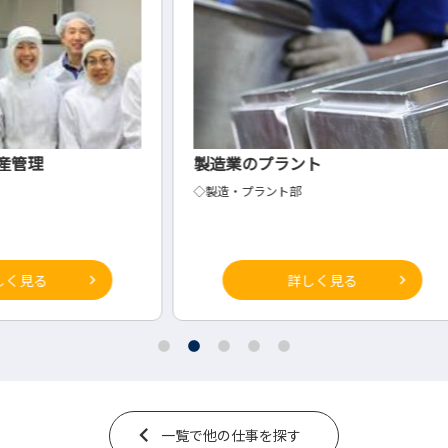
製造業のプラント
製缶
◇製造・プラント部
製造
詳しく見る
一覧で他の仕事を探す